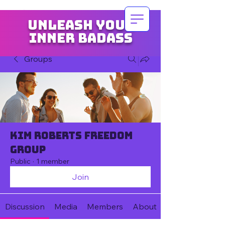
Unleash your
inner badass
Groups
Kim Roberts Freedom
Group
Public
·
1 member
Join
Discussion
Media
Members
About