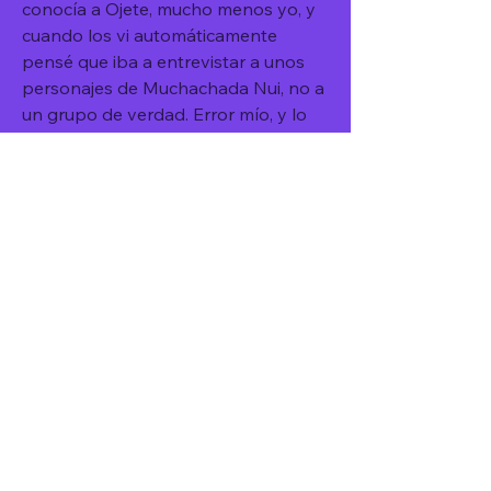
conocía a Ojete, mucho menos yo, y 
cuando los vi automáticamente 
pensé que iba a entrevistar a unos 
personajes de Muchachada Nui, no a 
un grupo de verdad. Error mío, y lo 
asumo. Pero eso es lo que tenía en la 
cabeza cuando redacté las 
preguntas: una broma. Ahora que 
vuelvo a leerla, diez años después, 
diría que una broma de dudoso 
gusto. No era precisamente mi estilo 
atacar de esa manera. Lo dicho, me lo 
estaba tomando como una broma. 
041b061a72
0
0
Write a comment...